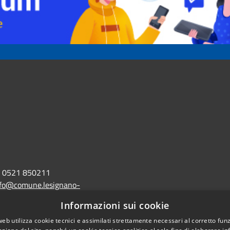
0521 850211
nfo@comune.lesignano-
r.it
Informazioni sui cookie
lo@postacert.comune.lesignano-
web utilizza cookie tecnici e assimilati strettamente necessari al corretto fu