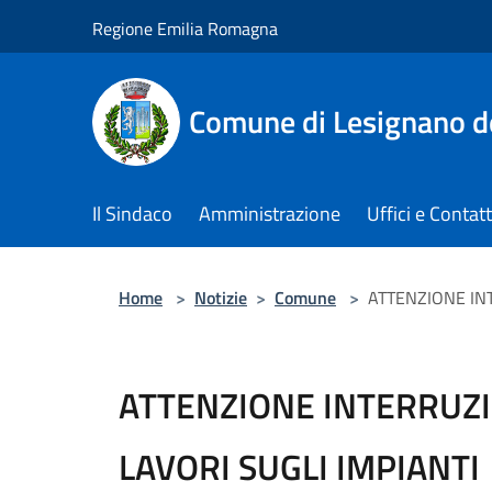
Salta al contenuto principale
Regione Emilia Romagna
Comune di Lesignano d
Il Sindaco
Amministrazione
Uffici e Contatt
Home
>
Notizie
>
Comune
>
ATTENZIONE IN
ATTENZIONE INTERRUZ
LAVORI SUGLI IMPIANTI