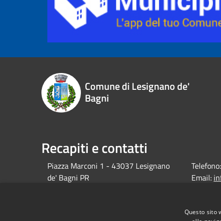
Comune di Lesignano de'
Bagni
Recapiti e contatti
Piazza Marconi 1 - 43037 Lesignano
Telefono:
de' Bagni PR
Email:
i
debagni.p
Pec:
protocol
Questo sito 