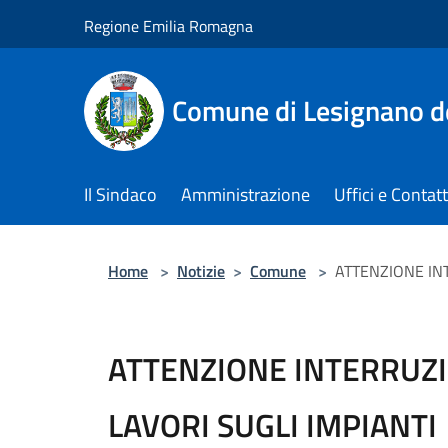
Salta al contenuto principale
Regione Emilia Romagna
Comune di Lesignano d
Il Sindaco
Amministrazione
Uffici e Contatt
Home
>
Notizie
>
Comune
>
ATTENZIONE IN
ATTENZIONE INTERRUZ
LAVORI SUGLI IMPIANTI