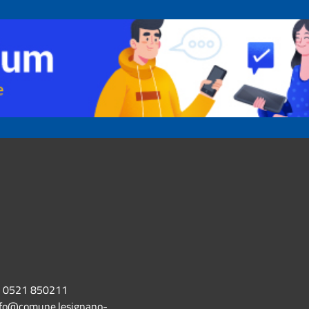
0521 850211
nfo@comune.lesignano-