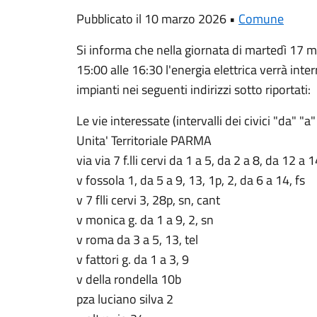
Pubblicato il 10 marzo 2026 •
Comune
Si informa che nella giornata di martedì 17 ma
15:00 alle 16:30 l'energia elettrica verrà inter
impianti nei seguenti indirizzi sotto riportati:
Le vie interessate (intervalli dei civici "da" "a
Unita' Territoriale PARMA
via via 7 f.lli cervi da 1 a 5, da 2 a 8, da 12 a 
v fossola 1, da 5 a 9, 13, 1p, 2, da 6 a 14, fs
v 7 flli cervi 3, 28p, sn, cant
v monica g. da 1 a 9, 2, sn
v roma da 3 a 5, 13, tel
v fattori g. da 1 a 3, 9
v della rondella 10b
pza luciano silva 2