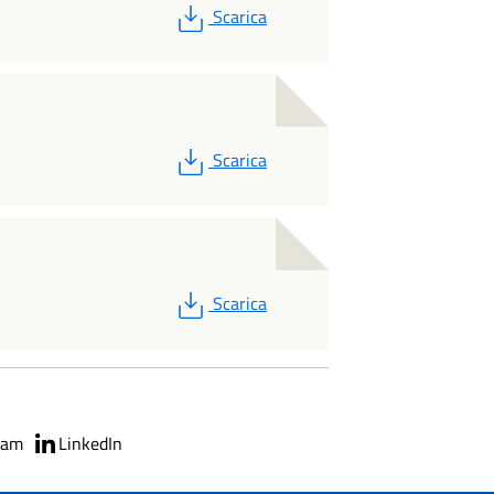
PDF
Scarica
PDF
Scarica
PDF
Scarica
ram
LinkedIn