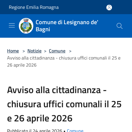
Salta al contenuto principale
Regione Emilia Romagna
Comune di Lesignano de'
Bagni
Home
>
Notizie
>
Comune
>
Avviso alla cittadinanza - chiusura uffici comunali il 25 e
26 aprile 2026
Avviso alla cittadinanza -
chiusura uffici comunali il 25
e 26 aprile 2026
Pubblicato il 24 aprile 2026 •
Comune