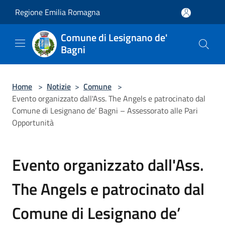
Salta al contenuto principale
Regione Emilia Romagna
Comune di Lesignano de'
Bagni
Home
>
Notizie
>
Comune
>
Evento organizzato dall'Ass. The Angels e patrocinato dal
Comune di Lesignano de’ Bagni – Assessorato alle Pari
Opportunità
Evento organizzato dall'Ass.
The Angels e patrocinato dal
Comune di Lesignano de’