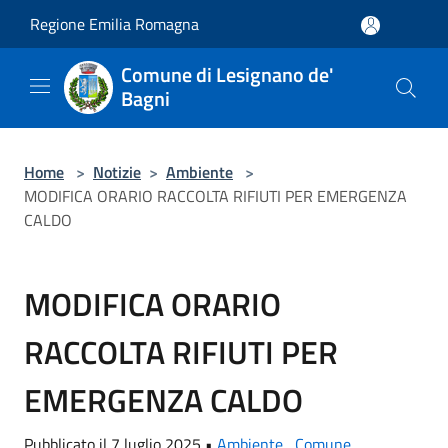
Salta al contenuto principale
Regione Emilia Romagna
Comune di Lesignano de'
Bagni
Home
>
Notizie
>
Ambiente
>
MODIFICA ORARIO RACCOLTA RIFIUTI PER EMERGENZA
CALDO
MODIFICA ORARIO
RACCOLTA RIFIUTI PER
EMERGENZA CALDO
Pubblicato il 7 luglio 2025 •
Ambiente
,
Comune