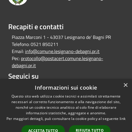
Recapiti e contatti
Piazza Marconi 1 - 43037 Lesignano de' Bagni PR
Telefono:
0521 850211
Email:
info@comune.lesignano-debagni.pr.it
Pec:
protocollo@postacert.comune.lesignano-
debagni.pr.it
Seguici su
×
Facebook
Informazioni sui cookie
Questo sito web utilizza cookie tecnici e assimilati strettamente
necessari al corretto funzionamento e alla navigazione del sito,
nonché un cookie tecnico analitico al solo fine di elaborare
informazioni statistiche, aggregate e anonime.
RSS
Copyright © 2026 • Comune di
Per maggiori dettagli, può consultare la cookie policy al seguente
link
Accessibilità
Lesignano de' Bagni • Powered
Privacy
Municipium
Accesso
by
•
RIFIUTA TUTTO
ACCETTA TUTTO