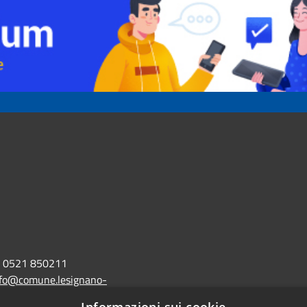
0521 850211
nfo@comune.lesignano-
r.it