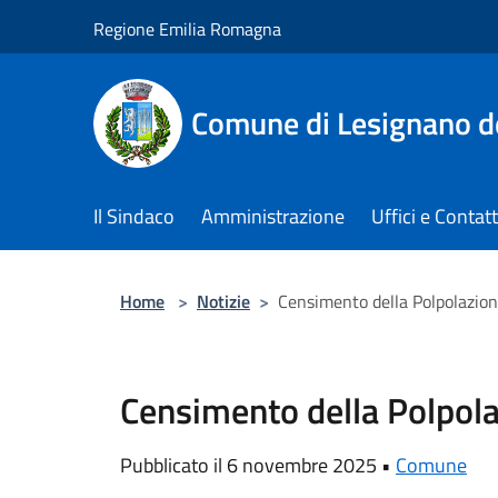
Salta al contenuto principale
Regione Emilia Romagna
Comune di Lesignano d
Il Sindaco
Amministrazione
Uffici e Contatt
Home
>
Notizie
>
Censimento della Polpolazio
Censimento della Polpol
Pubblicato il 6 novembre 2025 •
Comune