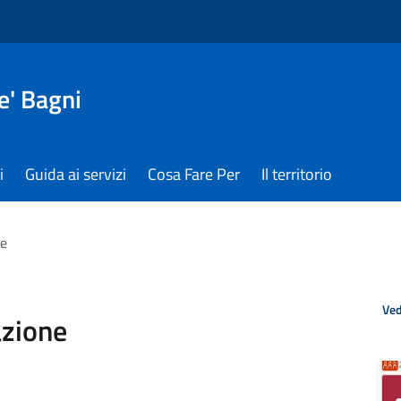
e' Bagni
i
Guida ai servizi
Cosa Fare Per
Il territorio
ne
Ved
azione