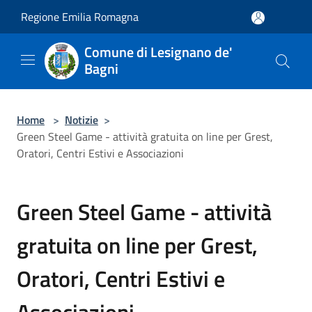
Salta al contenuto principale
Regione Emilia Romagna
Comune di Lesignano de'
Bagni
Home
>
Notizie
>
Green Steel Game - attività gratuita on line per Grest,
Oratori, Centri Estivi e Associazioni
Green Steel Game - attività
gratuita on line per Grest,
Oratori, Centri Estivi e
Associazioni