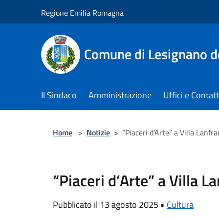
Salta al contenuto principale
Regione Emilia Romagna
Comune di Lesignano d
Il Sindaco
Amministrazione
Uffici e Contatt
Home
>
Notizie
>
“Piaceri d’Arte” a Villa Lanfr
“Piaceri d’Arte” a Villa L
Pubblicato il 13 agosto 2025 •
Cultura