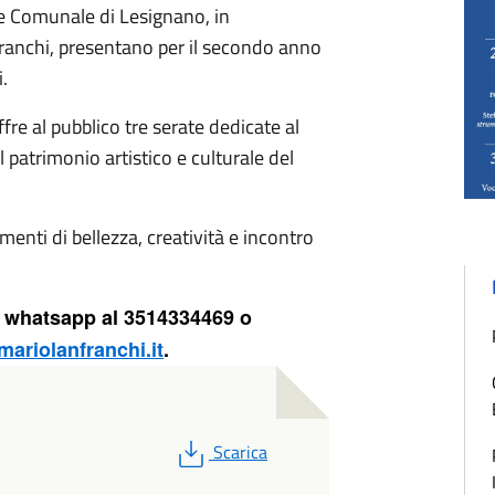
ne Comunale di Lesignano, in
ranchi, presentano per il secondo anno
.
fre al pubblico tre serate dedicate al
l patrimonio artistico e culturale del
nti di bellezza, creatività e incontro
ni whatsapp al 3514334469 o
ariolanfranchi.it
.
PDF
Scarica