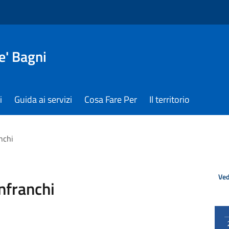
e' Bagni
i
Guida ai servizi
Cosa Fare Per
Il territorio
anchi
Ved
anfranchi