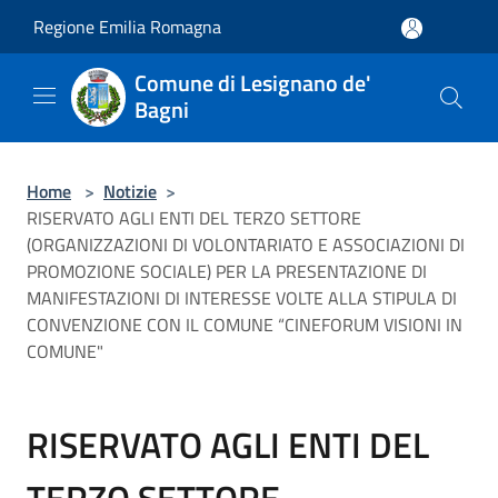
Salta al contenuto principale
Regione Emilia Romagna
Comune di Lesignano de'
Bagni
Home
>
Notizie
>
RISERVATO AGLI ENTI DEL TERZO SETTORE
(ORGANIZZAZIONI DI VOLONTARIATO E ASSOCIAZIONI DI
PROMOZIONE SOCIALE) PER LA PRESENTAZIONE DI
MANIFESTAZIONI DI INTERESSE VOLTE ALLA STIPULA DI
CONVENZIONE CON IL COMUNE “CINEFORUM VISIONI IN
COMUNE"
RISERVATO AGLI ENTI DEL
TERZO SETTORE