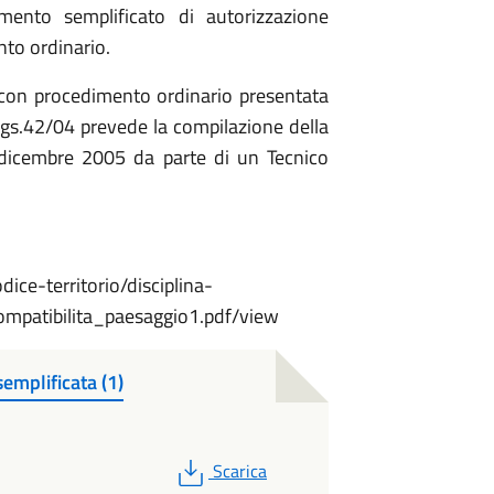
mento semplificato di autorizzazione
to ordinario.
a con procedimento ordinario presentata
D.Lgs.42/04 prevede la compilazione della
 dicembre 2005 da parte di un Tecnico
dice-territorio/disciplina-
patibilita_paesaggio1.pdf/view
emplificata (1)
PDF
Scarica