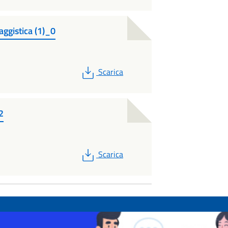
ggistica (1)_0
PDF
Scarica
2
PDF
Scarica