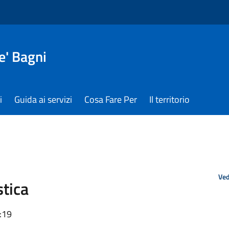
e' Bagni
i
Guida ai servizi
Cosa Fare Per
Il territorio
Ved
tica
:19