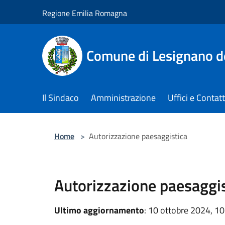
Salta al contenuto principale
Regione Emilia Romagna
Comune di Lesignano d
Il Sindaco
Amministrazione
Uffici e Contatt
Home
>
Autorizzazione paesaggistica
Autorizzazione paesaggis
Ultimo aggiornamento
: 10 ottobre 2024, 10