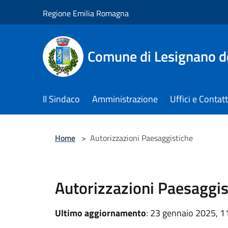
Salta al contenuto principale
Regione Emilia Romagna
Comune di Lesignano d
Il Sindaco
Amministrazione
Uffici e Contatt
Home
>
Autorizzazioni Paesaggistiche
Autorizzazioni Paesaggis
Ultimo aggiornamento
: 23 gennaio 2025, 1