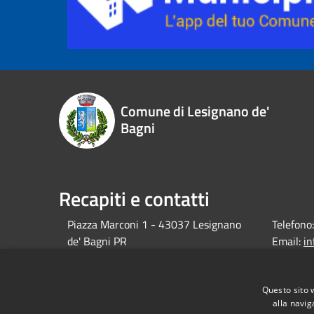
Comune di Lesignano de'
Bagni
Recapiti e contatti
Piazza Marconi 1 - 43037 Lesignano
Telefono:
de' Bagni PR
Email:
i
debagni.p
Pec:
protocol
Questo sito 
alla navig
debagni.p