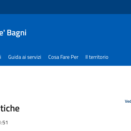
e' Bagni
i
Guida ai servizi
Cosa Fare Per
Il territorio
Ved
tiche
1:51