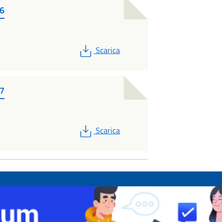
16
PDF
Scarica
17
PDF
Scarica