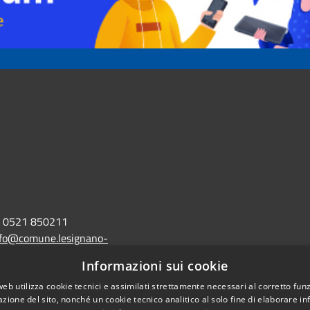
0521 850211
nfo@comune.lesignano-
r.it
Informazioni sui cookie
lo@postacert.comune.lesignano-
web utilizza cookie tecnici e assimilati strettamente necessari al corretto fu
azione del sito, nonché un cookie tecnico analitico al solo fine di elaborare i
r.it