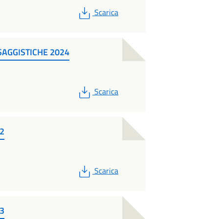
PDF
Scarica
SAGGISTICHE 2024
PDF
Scarica
12
PDF
Scarica
13