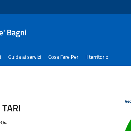
e' Bagni
i
Guida ai servizi
Cosa Fare Per
Il territorio
Ved
 TARI
:04