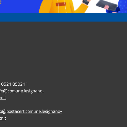
0521 850211
nfo@comune.lesignano-
r.it
lo@postacert.comune.lesignano-
r.it