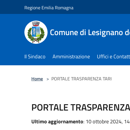
Salta al contenuto principale
Regione Emilia Romagna
Comune di Lesignano d
Il Sindaco
Amministrazione
Uffici e Contatt
Home
>
PORTALE TRASPARENZA TARI
PORTALE TRASPARENZA
Ultimo aggiornamento
: 10 ottobre 2024, 14