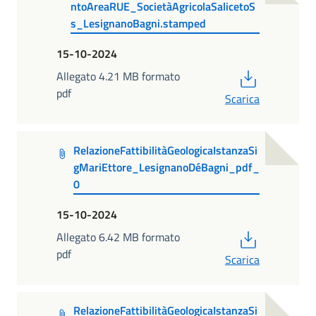
ntoAreaRUE_SocietàAgricolaSalicetoS
s_LesignanoBagni.stamped
15-10-2024
PDF
Allegato 4.21 MB formato
pdf
Scarica
RelazioneFattibilitàGeologicaIstanzaSi
gMariEttore_LesignanoDéBagni_pdf_
0
15-10-2024
PDF
Allegato 6.42 MB formato
pdf
Scarica
RelazioneFattibilitàGeologicaIstanzaSi