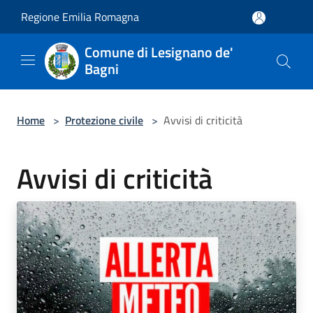
Salta al contenuto principale
Regione Emilia Romagna
Comune di Lesignano de'
Bagni
Home
>
Protezione civile
>
Avvisi di criticità
Avvisi di criticità