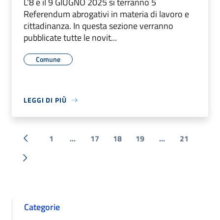
L'8 e il 9 GIUGNO 2025 si terranno 5
Referendum abrogativi in materia di lavoro e
cittadinanza. In questa sezione verranno
pubblicate tutte le novit...
Comune
LEGGI DI PIÙ
1
...
17
18
19
...
21
« Precedente
Successiva »
Categorie