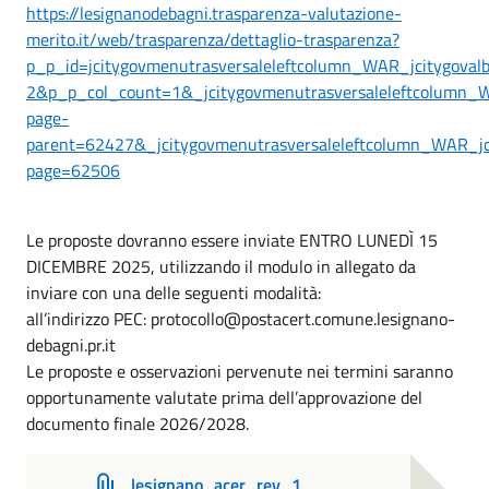
https://lesignanodebagni.trasparenza-valutazione-
merito.it/web/trasparenza/dettaglio-trasparenza?
p_p_id=jcitygovmenutrasversaleleftcolumn_WAR_jcitygova
2&p_p_col_count=1&_jcitygovmenutrasversaleleftcolumn_WA
page-
parent=62427&_jcitygovmenutrasversaleleftcolumn_WAR_jci
page=62506
Le proposte dovranno essere inviate ENTRO LUNEDÌ 15
DICEMBRE 2025, utilizzando il modulo in allegato da
inviare con una delle seguenti modalità:
all’indirizzo PEC: protocollo@postacert.comune.lesignano-
debagni.pr.it
Le proposte e osservazioni pervenute nei termini saranno
opportunamente valutate prima dell’approvazione del
documento finale 2026/2028.
lesignano_acer_rev_1