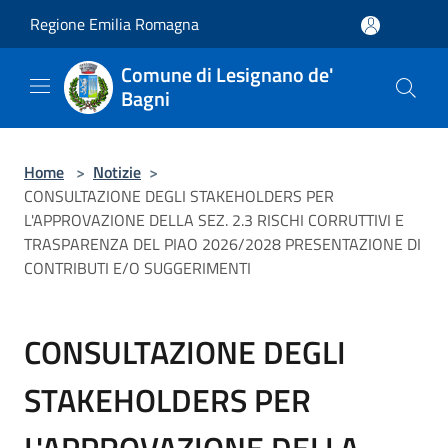
Salta al contenuto principale
Regione Emilia Romagna
Comune di Lesignano de'
Bagni
Home
>
Notizie
>
CONSULTAZIONE DEGLI STAKEHOLDERS PER
L'APPROVAZIONE DELLA SEZ. 2.3 RISCHI CORRUTTIVI E
TRASPARENZA DEL PIAO 2026/2028 PRESENTAZIONE DI
CONTRIBUTI E/O SUGGERIMENTI
CONSULTAZIONE DEGLI
STAKEHOLDERS PER
L'APPROVAZIONE DELLA