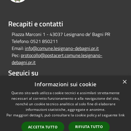
Recapiti e contatti
Piazza Marconi 1 - 43037 Lesignano de' Bagni PR
Telefono:
0521 850211
Email:
info@comune.lesignano-debagni.pr.it
Pec:
protocollo@postacert.comune.lesignano-
debagni.pr.it
Seguici su
×
Facebook
Informazioni sui cookie
Questo sito web utilizza cookie tecnici e assimilati strettamente
necessari al corretto funzionamento e alla navigazione del sito,
nonché un cookie tecnico analitico al solo fine di elaborare
informazioni statistiche, aggregate e anonime.
RSS
Copyright © 2026 • Comune di
Per maggiori dettagli, può consultare la cookie policy al seguente
link
Accessibilità
Lesignano de' Bagni • Powered
Privacy
Municipium
Accesso
by
•
RIFIUTA TUTTO
ACCETTA TUTTO