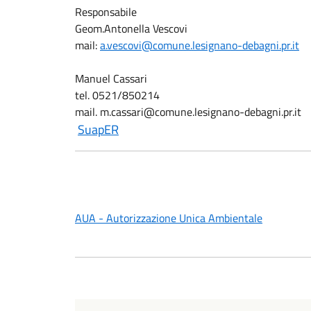
Responsabile
Geom.Antonella Vescovi
mail:
a.vescovi@comune.lesignano-debagni.pr.it
Manuel Cassari
tel. 0521/850214
mail. m.cassari@comune.lesignano-debagni.pr.it
SuapER
AUA - Autorizzazione Unica Ambientale