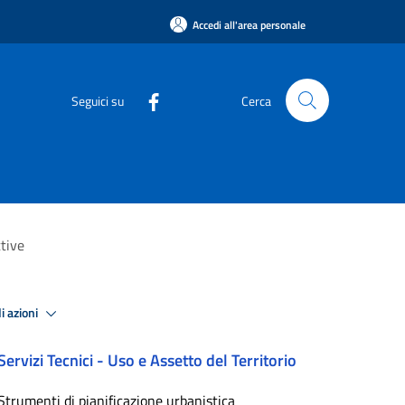
Accedi all'area personale
Seguici su
Cerca
tive
i azioni
Servizi Tecnici - Uso e Assetto del Territorio
Strumenti di pianificazione urbanistica