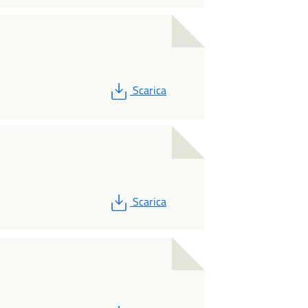
PDF
Scarica
PDF
Scarica