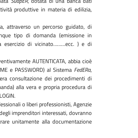
nata
SuapER
, dotata di una banca dati
ività produttive in materia di edilizia,
a, attraverso un percorso guidato, di
nque tipo di domanda (emissione in
a esercizio di vicinato………ecc. ) e di
reventivamente AUTENTICATA, abbia cioè
RNAME e PASSWORD) al Sistema
FedERa
,
era consultazione dei procedimenti di
anda) alla vera e propria procedura di
 LOGIN.
ssionali o liberi professionisti, Agenzie
degli imprenditori interessati, dovranno
rare unitamente alla documentazione