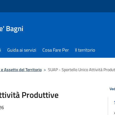
e' Bagni
i
Guida ai servizi
Cosa Fare Per
Il territorio
 e Assetto del Territorio
>
SUAP - Sportello Unico Attività Produt
Ved
tività Produttive
26