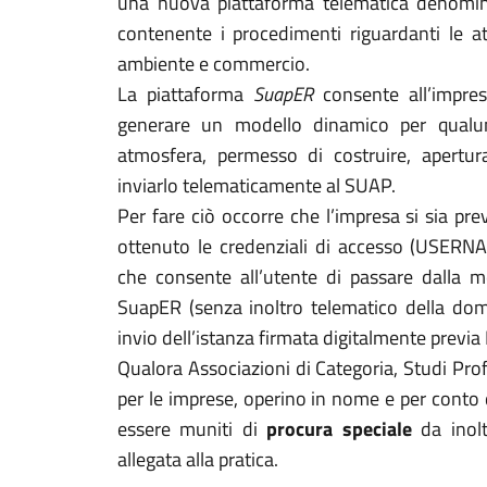
una nuova piattaforma telematica denomi
contenente i procedimenti riguardanti le att
ambiente e commercio.
La piattaforma
SuapER
consente all’impres
generare un modello dinamico per qualu
atmosfera, permesso di costruire, apertur
inviarlo telematicamente al SUAP.
Per fare ciò occorre che l’impresa si sia p
ottenuto le credenziali di accesso (USE
che consente all’utente di passare dalla m
SuapER (senza inoltro telematico della dom
invio dell’istanza firmata digitalmente previa
Qualora Associazioni di Categoria, Studi Profe
per le imprese, operino in nome e per conto 
essere muniti di
procura speciale
da inolt
allegata alla pratica.