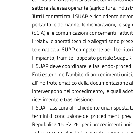
settore sia essa operante (agricoltura, industr
Tutti i contatti tra il SUAP e richiedente dev
pertanto le domande, le dichiarazioni, le segnal
(SCIA) e le comunicazioni concernenti l’attivit
i relativi elaborati tecnici e allegati sono pr
telematica al SUAP competente per il territorio 
l’impianto, tramite l’apposito portale SuapER.
Il SUAP deve coordinare le fasi endo-procedi
Enti esterni nell’ambito di procedimenti unici,
all’inoltrotelematico della documentazione al
intervengono nel procedimento, le quali adot
ricevimento e trasmissione.
Il SUAP assicura al richiedente una risposta t
termini di conclusione dei procedimenti previ
Repubblica 160/2010 per i procedimenti unici
autorizzazioni, il SUAP, acquisiti i pareri e le