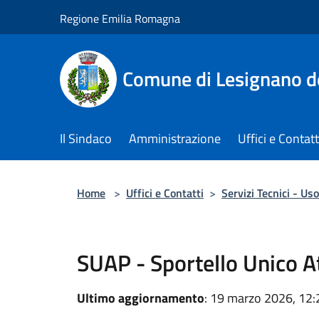
Salta al contenuto principale
Regione Emilia Romagna
Comune di Lesignano d
Il Sindaco
Amministrazione
Uffici e Contatt
Home
>
Uffici e Contatti
>
Servizi Tecnici - Uso
SUAP - Sportello Unico At
Ultimo aggiornamento
: 19 marzo 2026, 12: