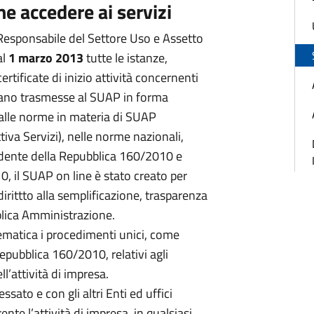
e accedere ai servizi
esponsabile del Settore Uso e Assetto
al
1 marzo 2013
tutte le istanze,
rtificate di inizio attività concernenti
ngano trasmesse al SUAP in forma
alle norme in materia di SUAP
iva Servizi), nelle norme nazionali,
dente della Repubblica 160/2010 e
, il SUAP on line è stato creato per
 dirittto alla semplificazione, trasparenza
lica Amministrazione.
ematica i procedimenti unici, come
Repubblica 160/2010, relativi agli
ll’attività di impresa.
ssato e con gli altri Enti ed uffici
ente l’attività di impresa, in qualsiasi