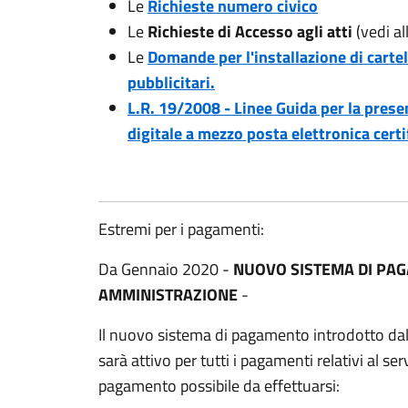
Le
Richieste numero civico
Le
Richieste di Accesso agli atti
(vedi al
Le
Domande per l'installazione di cartell
pubblicitari.
L.R. 19/2008 - Linee Guida per la pres
digitale a mezzo posta elettronica certi
Estremi per i pagamenti:
Da Gennaio 2020 -
NUOVO SISTEMA DI PA
AMMINISTRAZIONE
-
Il nuovo sistema di pagamento introdotto dall’
sarà attivo per tutti i pagamenti relativi al 
pagamento possibile da effettuarsi: