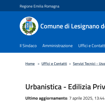
Salta al contenuto principale
Regione Emilia Romagna
Comune di Lesignano d
Il Sindaco
Amministrazione
Uffici e Contatt
Home
>
Uffici e Contatti
>
Servizi Tecnici - Uso
Urbanistica - Edilizia Pri
Ultimo aggiornamento
: 7 aprile 2025, 13:44