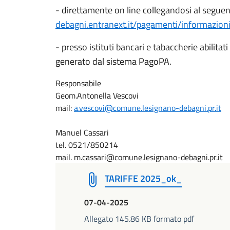
- direttamente on line collegandosi al segue
debagni.entranext.it/pagamenti/informazion
- presso istituti bancari e tabaccherie abilit
generato dal sistema PagoPA.
Responsabile
Geom.Antonella Vescovi
mail:
a.vescovi@comune.lesignano-debagni.pr.it
Manuel Cassari
tel. 0521/850214
mail. m.cassari@comune.lesignano-debagni.pr.it
TARIFFE 2025_ok_
07-04-2025
Allegato 145.86 KB formato pdf