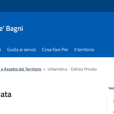
e' Bagni
i
Guida ai servizi
Cosa Fare Per
Il territorio
 e Assetto del Territorio
>
Urbanistica - Edilizia Privata
Ved
vata