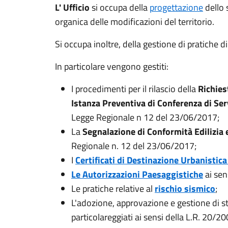
L' Ufficio
si occupa della
progettazione
dello 
organica delle modificazioni del territorio.
Si occupa inoltre, della gestione di pratiche di
In particolare vengono gestiti:
I procedimenti per il rilascio della
Richies
Istanza Preventiva di Conferenza di Servi
Legge Regionale n 12 del 23/06/2017;
La
Segnalazione di Conformità Edilizia 
Regionale n. 12 del 23/06/2017;
I
Certificati di Destinazione Urbanistic
Le Autorizzazioni Paesaggistiche
ai sen
Le pratiche relative al
rischio sismico
;
L'adozione, approvazione e gestione di st
particolareggiati ai sensi della L.R. 20/2