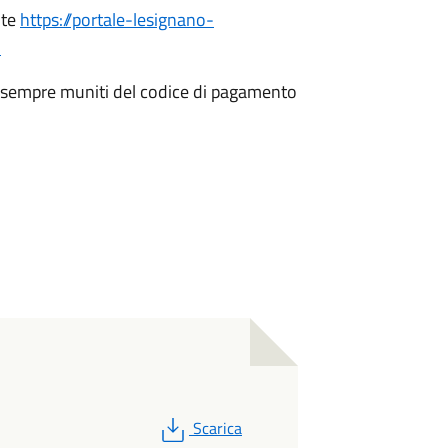
nte
https://portale-lesignano-
i
ati sempre muniti del codice di pagamento
PDF
Scarica